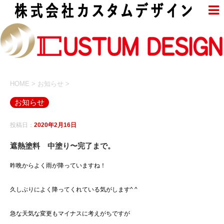
HOME
>
お知らせ
>
お知らせ
投稿日：
2020年2月16日
遮熱塗料 中塗り〜完了まで。
昨晩からよく雨が降っていますね！
久しぶりによく降ってくれている気がします^ ^
急な天気な変更もマイナスに考えがちですが