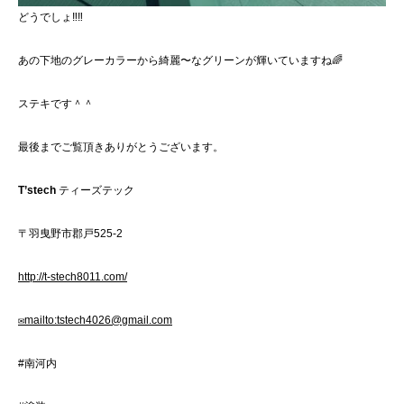
どうでしょ‼️‼️
あの下地のグレーカラーから綺麗〜なグリーンが輝いていますね🌈
ステキです＾＾
最後までご覧頂きありがとうございます。
T’stech
ティーズテック
〒羽曳野市郡戸525-2
http://t-stech8011.com/
✉️
mailto:tstech
4026
@gmail.com
#南河内