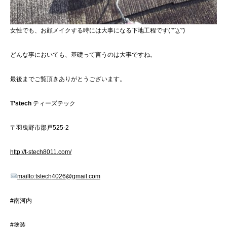
女性でも、お顔メイクする時には大事になる下地工程です( ͡° ͜ʖ ͡°)
どんな事においても、基礎って言うのは大事ですね。
最後までご覧頂きありがとうございます。
T’stech
ティーズテック
〒羽曳野市郡戸525-2
http://t-stech8011.com/
mailto:tstech
4026
@gmail.com
#南河内
#塗装