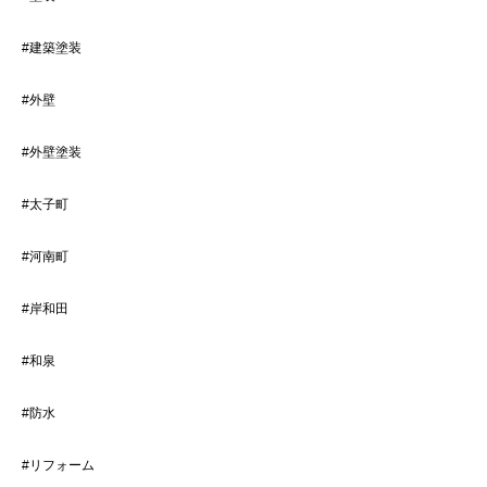
#建築塗装
#外壁
#外壁塗装
#太子町
#河南町
#岸和田
#和泉
#防水
#リフォーム